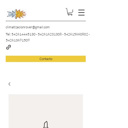
climatizacionrover@gmail.com
Tel:
542614445130
-
542616231308
-
542615660802
-
542613691509
Contacto